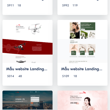
Page 041
Page 040
5911
18
5992
119
Mẫu website Landing
Mẫu website Landing
Page 039
Page 038
5014
48
5109
18