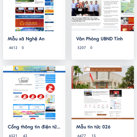
Mẫu xã Nghệ An
Văn Phòng UBND Tỉnh
4612
0
5207
0
Cổng thông tin điện tử
Mẫu tin tức 026
Thành phố
6521
43
6477
15